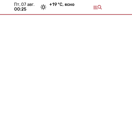
пт, 07 авг.
+
19
°С,
ясно
00:25