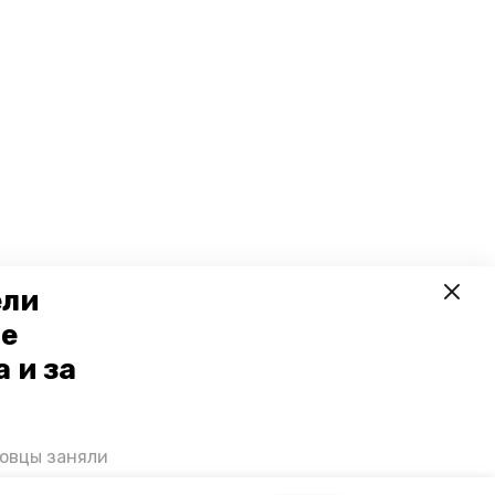
ели
ое
 и за
ровцы заняли
мог