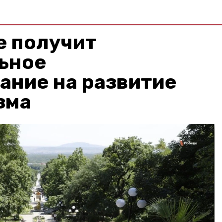
е получит
ьное
ание на развитие
зма