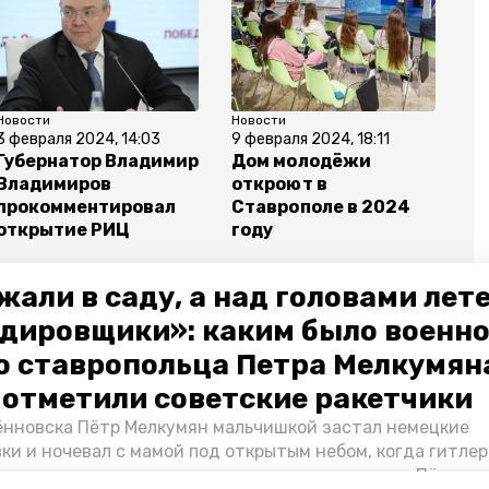
Новости
Новости
3 февраля 2024, 14:03
9 февраля 2024, 18:11
Губернатор Владимир
Дом молодёжи
Владимиров
откроют в
прокомментировал
Ставрополе в 2024
открытие РИЦ
году
жали в саду, а над головами лет
дировщики»: каким было военн
о ставропольца Петра Мелкумяна
мир владимиров
туризм
инвестпроекты
о отметили советские ракетчики
нновска Пётр Мелкумян мальчишкой застал немецкие
ки и ночевал с мамой под открытым небом, когда гитле
запомнились эти дни, как выживали после и чем Пётр по