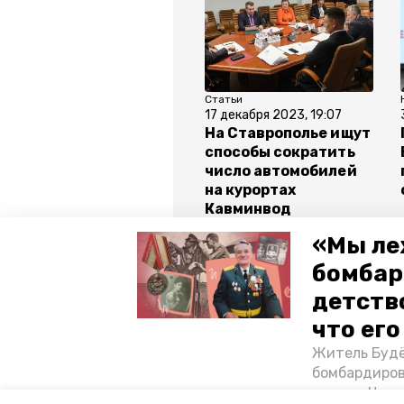
Статьи
17 декабря 2023, 19:07
На Ставрополье ищут
способы сократить
число автомобилей
на курортах
Кавминвод
«Мы ле
Все новости
бомбар
детств
ставропольский край
влади
что ег
Житель Будё
минэк ск
бомбардиров
их дом. Чем 