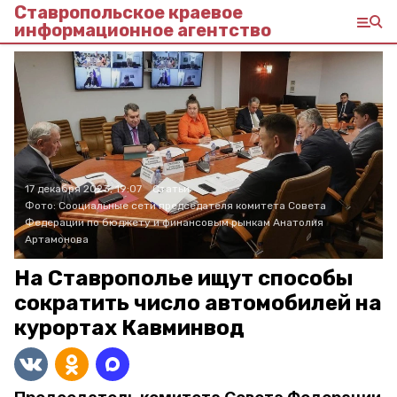
Ставропольское краевое
информационное агентство
17 декабря 2023, 19:07
Статьи
Фото:
Сооциальные сети председателя комитета Совета
Федерации по бюджету и финансовым рынкам Анатолия
Артамонова
На Ставрополье ищут способы
сократить число автомобилей на
курортах Кавминвод