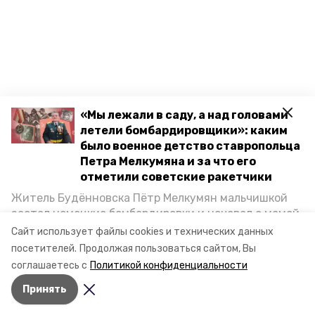
«Мы лежали в саду, а над головами
летели бомбардировщики»: каким
было военное детство ставропольца
Петра Мелкумяна и за что его
отметили советские ракетчики
Житель Будённовска Пётр Мелкумян мальчишкой
Разделы
застал немецкие бомбардировки и ночевал с мамой
Новости
под открытым небом, когда гитлеровцы заняли их
Сайт использует файлы cookies и технических данных
Статьи
дом. Чем запомнились эти дни, как выживали после
посетителей.
Продолжая пользоваться сайтом, Вы
и чем Пётр помог ракетным войскам — в новом
соглашаетесь с
Политикой конфиденциальности
О компании
материале спецпроекта «Победы26» «Дети
Принять
Великой Отечественной».
Контактная информация
Документы