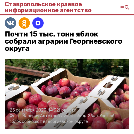
Ставропольское краевое
информационное агентство
Почти 15 тыс. тонн яблок
собрали аграрии Георгиевского
округа
25 сентября 2023, 14:32
Новости
Фото:
Валерия Алтухова /
ИА «Победа26» /
Урожай
яблок собирают в Георгиевском округе