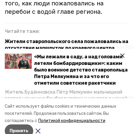
того, как люди пожаловались на
перебои с водой главе региона.
Читайте таже:
Жители ставропольского села пожаловались на
отсутствие маршруток до краевого центра
«Мы лежали в саду, а над головами
Глава Ставрополья проверил исполнение
летели бомбардировщики»: каким
поручений по итогам прямых линий
было военное детство ставропольца
Петра Мелкумяна и за что его
отметили советские ракетчики
прямая линия
Житель Будённовска Пётр Мелкумян мальчишкой
застал немецкие бомбардировки и ночевал с мамой
губернатор владимир владимиров
под открытым небом, когда гитлеровцы заняли их
Сайт использует файлы cookies и технических данных
дом. Чем запомнились эти дни, как выживали после
посетителей.
Продолжая пользоваться сайтом, Вы
губернатор ставропольского края
и чем Пётр помог ракетным войскам — в новом
соглашаетесь с
Политикой конфиденциальности
материале спецпроекта «Победы26» «Дети
Принять
Великой Отечественной».
Авторы:
Майя Неверович