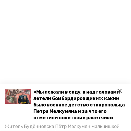
«Мы лежали в саду, а над головами
летели бомбардировщики»: каким
было военное детство ставропольца
Петра Мелкумяна и за что его
отметили советские ракетчики
Житель Будённовска Пётр Мелкумян мальчишкой