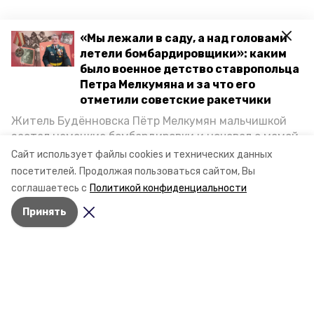
«Мы лежали в саду, а над головами
летели бомбардировщики»: каким
было военное детство ставропольца
Разделы
Петра Мелкумяна и за что его
Новости
отметили советские ракетчики
Статьи
Житель Будённовска Пётр Мелкумян мальчишкой
застал немецкие бомбардировки и ночевал с мамой
под открытым небом, когда гитлеровцы заняли их
О компании
Сайт использует файлы cookies и технических данных
дом. Чем запомнились эти дни, как выживали после
Контактная информация
посетителей.
Продолжая пользоваться сайтом, Вы
и чем Пётр помог ракетным войскам — в новом
соглашаетесь с
Политикой конфиденциальности
Документы
материале спецпроекта «Победы26» «Дети
Принять
Великой Отечественной».
Мы в соцсетях
© 2021 — 2025 сетевое издание
«Ставропольский постовой»