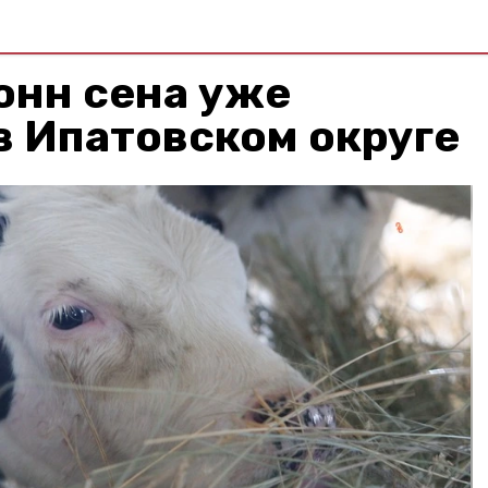
онн сена уже
в Ипатовском округе