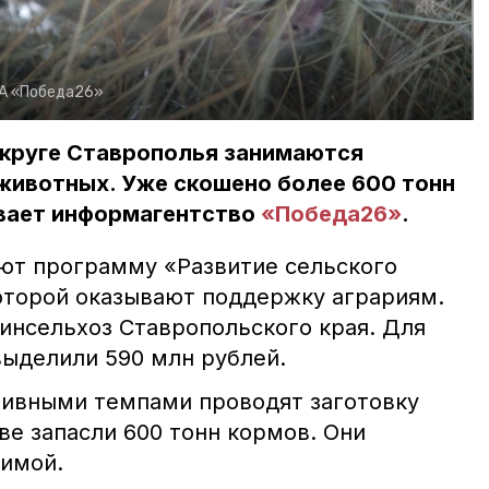
А «Победа26»
округе Ставрополья занимаются
животных. Уже скошено более 600 тонн
ывает информагентство
«Победа26»
.
ют программу «Развитие сельского
которой оказывают поддержку аграриям.
инсельхоз Ставропольского края. Для
ыделили 590 млн рублей.
тивными темпами проводят заготовку
ве запасли 600 тонн кормов. Они
имой.