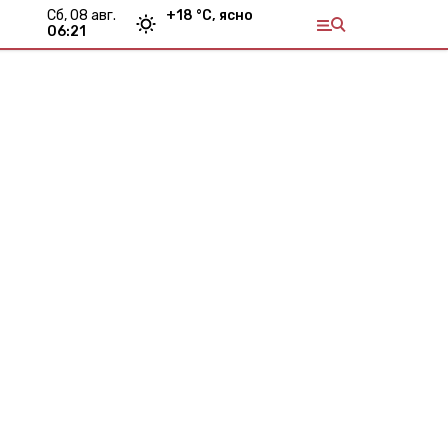
сб, 08 авг.
+
18
°С,
ясно
06:21