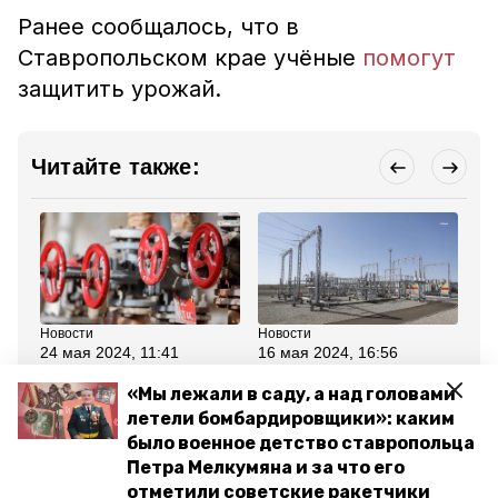
Ранее сообщалось, что в
Ставропольском крае учёные
помогут
защитить урожай.
Читайте также:
Новости
Новости
Но
24 мая 2024, 11:41
16 мая 2024, 16:56
15
На Ставрополье
Новую
Гл
подготовят 1,2 тыс. км
электроподстанцию на
по
«Мы лежали в саду, а над головами
теплосетей к осенне-
пять посёлков
ор
летели бомбардировщики»: каким
зимнему периоду
запустили на
10
Ставрополье
было военное детство ставропольца
Петра Мелкумяна и за что его
Все новости
отметили советские ракетчики