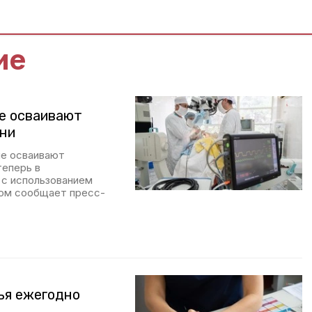
ие
е осваивают
ани
ле осваивают
теперь в
 с использованием
том сообщает пресс-
ья ежегодно