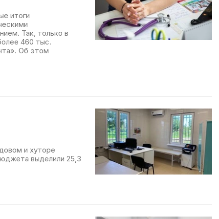
ые итоги
ческими
ием. Так, только в
более 460 тыс.
нта». Об этом
довом и хуторе
бюджета выделили 25,3