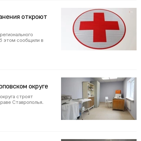
анения откроют
 регионального
Об этом сообщили в
оповском округе
 округа строят
драве Ставрополья.