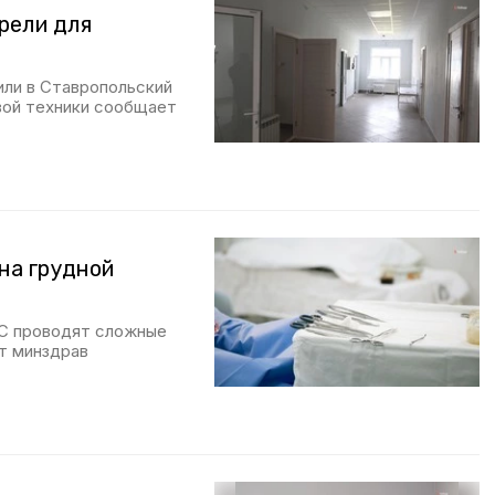
рели для
а
или в Ставропольский
вой техники сообщает
на грудной
МС проводят сложные
т минздрав