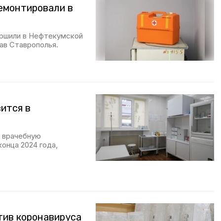
емонтировали в
ершили в Нефтекумской
ав Ставрополья.
ится в
т врачебную
онца 2024 года,
тив коронавируса