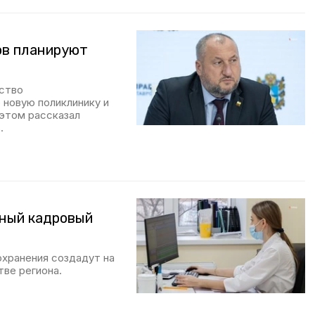
ов планируют
дство
 новую поликлинику и
этом рассказал
.
ьный кадровый
охранения создадут на
ве региона.