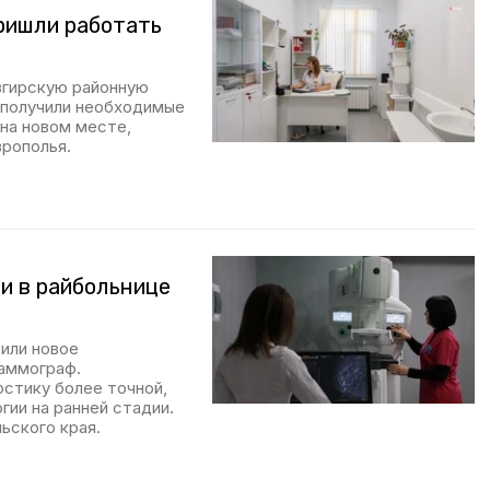
ришли работать
згирскую районную
и получили необходимые
на новом месте,
рополья.
и в райбольнице
или новое
аммограф.
остику более точной,
ии на ранней стадии.
ьского края.