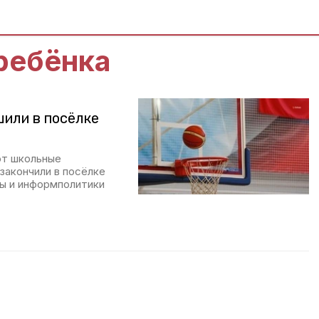
ребёнка
шили в посёлке
ют школьные
закончили в посёлке
ы и информполитики