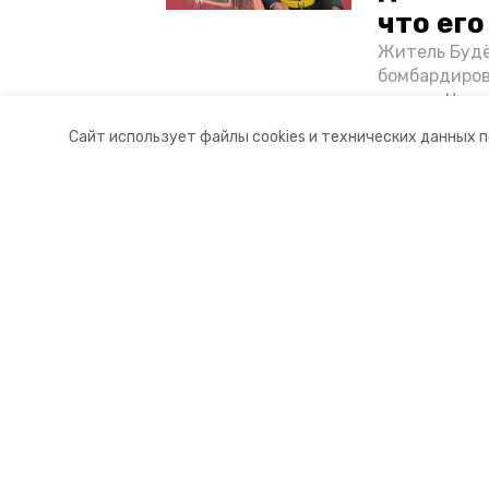
что ег
Житель Будё
бомбардиров
их дом. Чем 
ракетным во
Сайт использует файлы cookies и технических данных 
Отечественн
Разделы
О комп
Новости
Контакт
Статьи
Докуме
© 2021 — 2025 сетевое издание «
16+
Учредитель ГАУ СК «Ставропольское краевое информац
Главный редактор Тимченко М.П.
+7 (86-52) 33-51-05