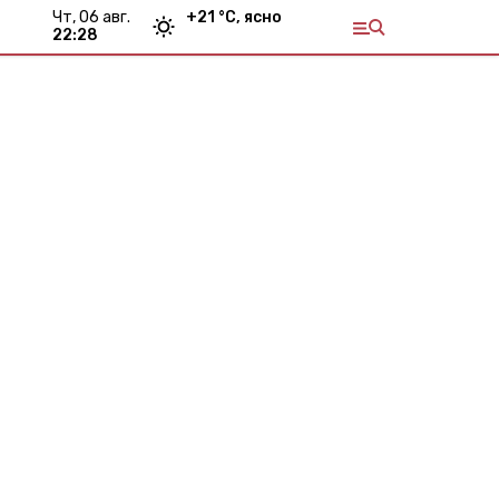
чт, 06 авг.
+
21
°С,
ясно
22:28