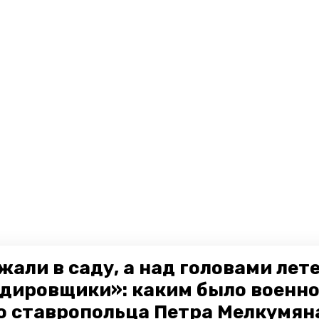
жали в саду, а над головами лет
дировщики»: каким было военн
о ставропольца Петра Мелкумяна