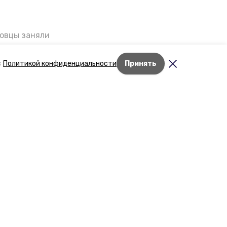
ровцы заняли
мог
Дети Великой
с
Политикой конфиденциальности
Принять