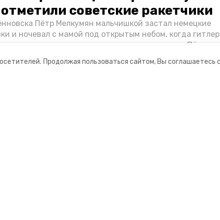
о отметили советские ракетчики
нновска Пётр Мелкумян мальчишкой застал немецкие
ки и ночевал с мамой под открытым небом, когда гитле
запомнились эти дни, как выживали после и чем Пётр по
йскам — в новом материале спецпроекта «Победы26» «
посетителей.
Продолжая пользоваться сайтом, Вы соглашаетесь 
ой».
ании
Мы в соцсетях
ная информация
нты
Ставропольский постовой»
ионное агентство»