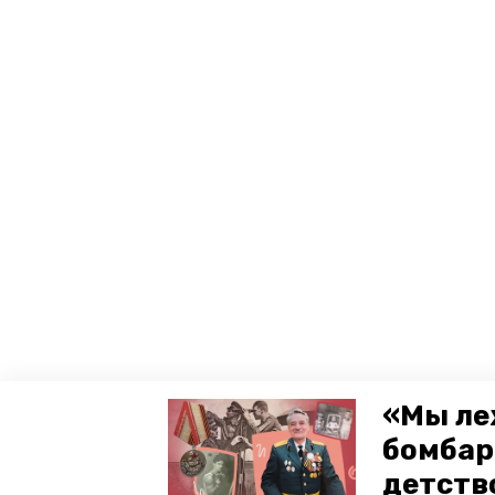
«Мы ле
бомбар
детств