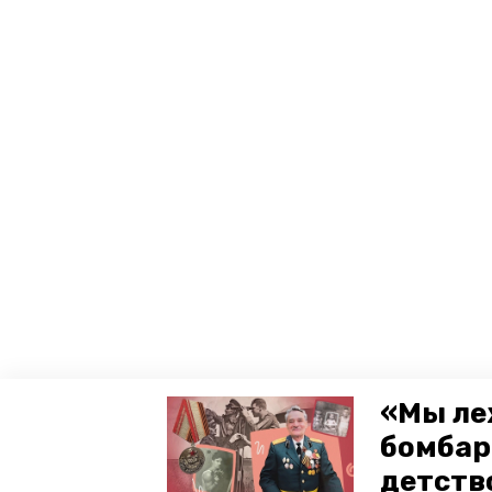
«Мы ле
бомбар
детств