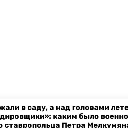
жали в саду, а над головами лет
дировщики»: каким было военн
о ставропольца Петра Мелкумяна