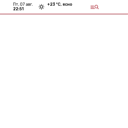
пт, 07 авг.
+
23
°С,
ясно
22:51