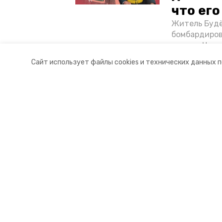
что ег
Житель Будё
бомбардиров
их дом. Чем 
ракетным во
Сайт использует файлы cookies и технических данных 
Отечественн
Разделы
О комп
Новости
Контакт
Статьи
Докуме
© 2021 — 2025 сетевое издание «
16+
Учредитель ГАУ СК «Ставропольское краевое информац
Главный редактор Тимченко М.П.
+7 (86-52) 33-51-05