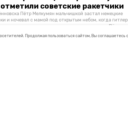
о отметили советские ракетчики
нновска Пётр Мелкумян мальчишкой застал немецкие
ки и ночевал с мамой под открытым небом, когда гитле
запомнились эти дни, как выживали после и чем Пётр по
йскам — в новом материале спецпроекта «Победы26» «
посетителей.
Продолжая пользоваться сайтом, Вы соглашаетесь 
ой».
ании
Мы в соцсетях
ная информация
нты
Ставропольский постовой»
ионное агентство»