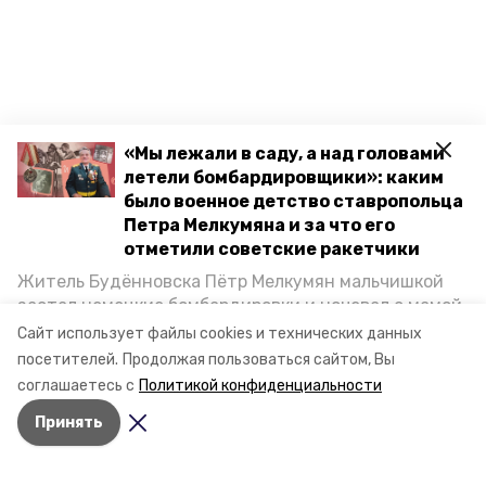
«Мы лежали в саду, а над головами
летели бомбардировщики»: каким
было военное детство ставропольца
Петра Мелкумяна и за что его
отметили советские ракетчики
Житель Будённовска Пётр Мелкумян мальчишкой
застал немецкие бомбардировки и ночевал с мамой
под открытым небом, когда гитлеровцы заняли их
Сайт использует файлы cookies и технических данных
дом. Чем запомнились эти дни, как выживали после
посетителей.
Продолжая пользоваться сайтом, Вы
и чем Пётр помог ракетным войскам — в новом
соглашаетесь с
Политикой конфиденциальности
материале спецпроекта «Победы26» «Дети
Принять
Великой Отечественной».