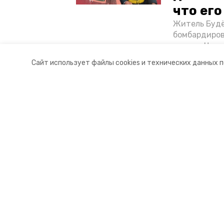
что ег
Житель Будё
бомбардиров
их дом. Чем 
ракетным во
Сайт использует файлы cookies и технических данных 
Отечественн
Разделы
О комп
Новости
Контакт
Статьи
Докуме
© 2021 — 2025 сетевое издание «
16+
Учредитель ГАУ СК «Ставропольское краевое информац
Главный редактор Тимченко М.П.
+7 (86-52) 33-51-05