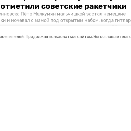
о отметили советские ракетчики
нновска Пётр Мелкумян мальчишкой застал немецкие
ки и ночевал с мамой под открытым небом, когда гитле
запомнились эти дни, как выживали после и чем Пётр по
йскам — в новом материале спецпроекта «Победы26» «
посетителей.
Продолжая пользоваться сайтом, Вы соглашаетесь 
ой».
ании
Мы в соцсетях
ная информация
нты
Ставропольский постовой»
ионное агентство»