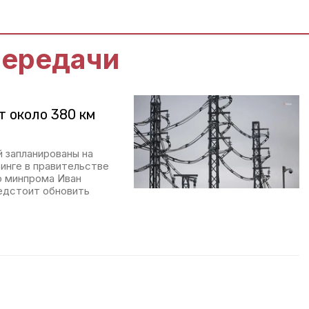
передачи
т около 380 км
 запланированы на
финге в правительстве
го минпрома Иван
едстоит обновить