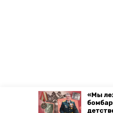
«Мы ле
бомбар
детств