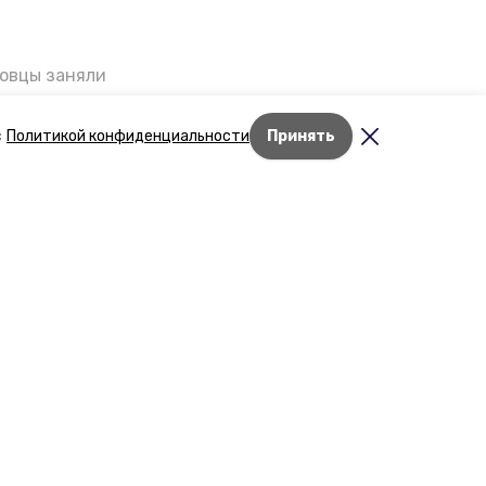
ровцы заняли
мог
Дети Великой
с
Политикой конфиденциальности
Принять