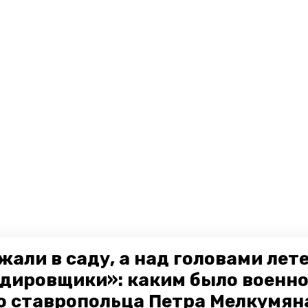
жали в саду, а над головами лет
дировщики»: каким было военн
о ставропольца Петра Мелкумяна