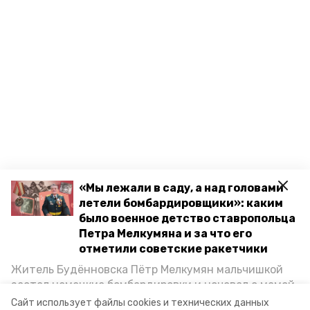
«Мы лежали в саду, а над головами
летели бомбардировщики»: каким
было военное детство ставропольца
Петра Мелкумяна и за что его
отметили советские ракетчики
Житель Будённовска Пётр Мелкумян мальчишкой
застал немецкие бомбардировки и ночевал с мамой
под открытым небом, когда гитлеровцы заняли их
Сайт использует файлы cookies и технических данных