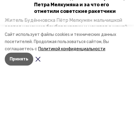
Петра Мелкумяна и за что его
отметили советские ракетчики
Житель Будённовска Пётр Мелкумян мальчишкой
застал немецкие бомбардировки и ночевал с мамой
под открытым небом, когда гитлеровцы заняли их
Сайт использует файлы cookies и технических данных
дом. Чем запомнились эти дни, как выживали после
посетителей.
Продолжая пользоваться сайтом, Вы
и чем Пётр помог ракетным войскам — в новом
соглашаетесь с
Политикой конфиденциальности
материале спецпроекта «Победы26» «Дети
Принять
Великой Отечественной».
Разделы
Новости
Статьи
О компании
Контактная информация
Документы
Мы в соцсетях