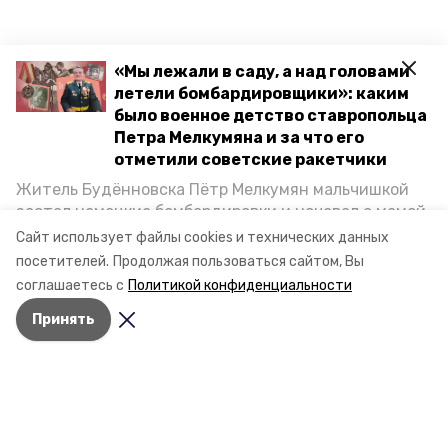
«Мы лежали в саду, а над головами
летели бомбардировщики»: каким
было военное детство ставропольца
Петра Мелкумяна и за что его
отметили советские ракетчики
Житель Будённовска Пётр Мелкумян мальчишкой
застал немецкие бомбардировки и ночевал с мамой
под открытым небом, когда гитлеровцы заняли их
Сайт использует файлы cookies и технических данных
дом. Чем запомнились эти дни, как выживали после
посетителей.
Продолжая пользоваться сайтом, Вы
и чем Пётр помог ракетным войскам — в новом
соглашаетесь с
Политикой конфиденциальности
материале спецпроекта «Победы26» «Дети
Принять
Великой Отечественной».
Разделы
Новости