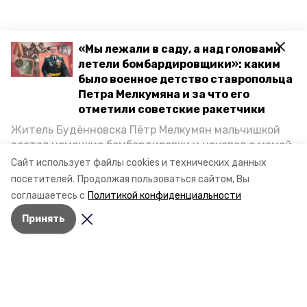
«Мы лежали в саду, а над головами
летели бомбардировщики»: каким
было военное детство ставропольца
Петра Мелкумяна и за что его
отметили советские ракетчики
Житель Будённовска Пётр Мелкумян мальчишкой
застал немецкие бомбардировки и ночевал с мамой
под открытым небом, когда гитлеровцы заняли их
Сайт использует файлы cookies и технических данных
дом. Чем запомнились эти дни, как выживали после
посетителей.
Продолжая пользоваться сайтом, Вы
и чем Пётр помог ракетным войскам — в новом
соглашаетесь с
Политикой конфиденциальности
материале спецпроекта «Победы26» «Дети
Принять
Великой Отечественной».
Разделы
Новости