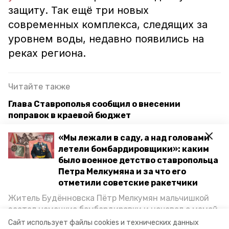
защиту. Так ещё три новых
современных комплекса, следящих за
уровнем воды, недавно появились на
реках региона.
Читайте также
Глава Ставрополья сообщил о внесении
поправок в краевой бюджет
Проблему с нехваткой воды решат в Лермонтове
«Мы лежали в саду, а над головами
по поручению губернатора
летели бомбардировщики»: каким
было военное детство ставропольца
Три новостройки для расселения жителей
Петра Мелкумяна и за что его
аварийных домов возводят в Георгиевске
отметили советские ракетчики
Житель Будённовска Пётр Мелкумян мальчишкой
застал немецкие бомбардировки и ночевал с мамой
отключение воды
под открытым небом, когда гитлеровцы заняли их
Сайт использует файлы cookies и технических данных