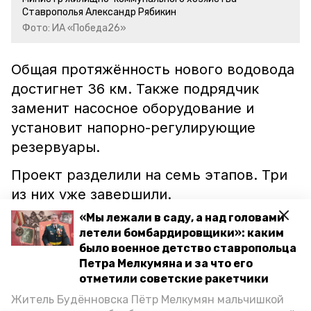
Ставрополья Александр Рябикин
Фото: ИА «Победа26»
Общая протяжённость нового водовода
достигнет 36 км. Также подрядчик
заменит насосное оборудование и
установит напорно-регулирующие
резервуары.
Проект разделили на семь этапов. Три
из них уже завершили.
«Мы лежали в саду, а над головами
Ранее сообщалось, что
летели бомбардировщики»: каким
в ст. Боргустанской
заменят
700-
было военное детство ставропольца
метровый аварийный участок
Петра Мелкумяна и за что его
водовода.
отметили советские ракетчики
Житель Будённовска Пётр Мелкумян мальчишкой