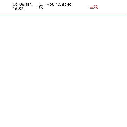
сб, 08 авг.
+
30
°С,
ясно
16:32