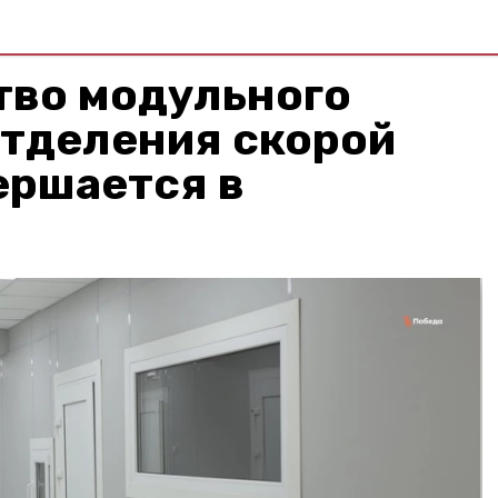
тво модульного
отделения скорой
ершается в