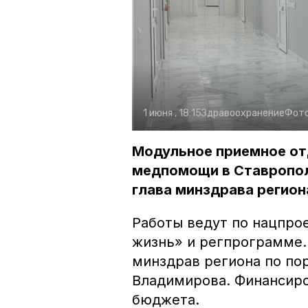
1 июня , 18:15
Здравоохранение
Фот
Модульное приемное от
медпомощи в Ставропол
глава минздрава регион
Работы ведут по нацпро
жизнь» и регпрограмме.
минздрав региона по по
Владимирова. Финансиро
бюджета.