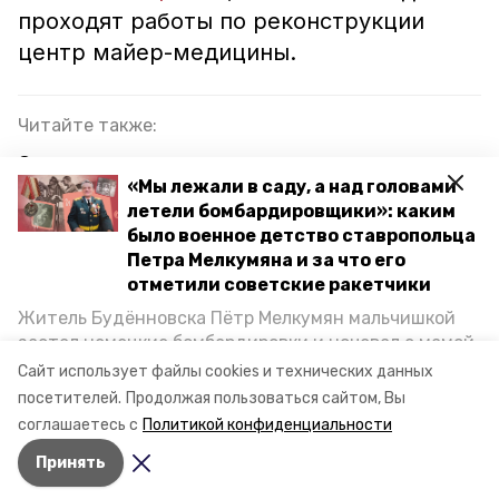
проходят работы по реконструкции
центр майер-медицины.
Читайте также:
Сильные дожди ожидаются на территории
«Мы лежали в саду, а над головами
Ставропольского края 23 и 24 июня
летели бомбардировщики»: каким
Крупный свиноводческий комплекс открыли в
было военное детство ставропольца
Кочубеевском округе
Петра Мелкумяна и за что его
отметили советские ракетчики
В городе Ипатово мотоциклист получил травмы
Житель Будённовска Пётр Мелкумян мальчишкой
в ДТП
застал немецкие бомбардировки и ночевал с мамой
под открытым небом, когда гитлеровцы заняли их
Сайт использует файлы cookies и технических данных
дом. Чем запомнились эти дни, как выживали после
посетителей.
Продолжая пользоваться сайтом, Вы
клещи
ставропольский край
и чем Пётр помог ракетным войскам — в новом
соглашаетесь с
Политикой конфиденциальности
материале спецпроекта «Победы26» «Дети
Принять
Великой Отечественной».
Авторы:
Сулейман Мухомедяев