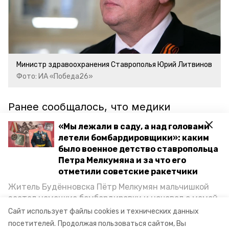
Министр здравоохранения Ставрополья Юрий Литвинов
Фото: ИА «Победа26»
Ранее сообщалось, что медики
мобильной бригады
посетили
станицу
«Мы лежали в саду, а над головами
Каменнобродскую. Они осмотрели 50
летели бомбардировщики»: каким
пациентов.
было военное детство ставропольца
Петра Мелкумяна и за что его
отметили советские ракетчики
ставропольский край
владимир владимиров
Житель Будённовска Пётр Мелкумян мальчишкой
застал немецкие бомбардировки и ночевал с мамой
за здоровье
мобильные медбригады
под открытым небом, когда гитлеровцы заняли их
Сайт использует файлы cookies и технических данных
дом. Чем запомнились эти дни, как выживали после
посетителей.
Продолжая пользоваться сайтом, Вы
минздрав ск