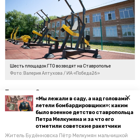
Шесть площадок ГТО возводят на Ставрополье
Фото: Валерия Алтухова / ИА «Победа26»
Также на Ставрополье ремонтируют
«Мы лежали в саду, а над головами
два стадиона. На эти цели
летели бомбардировщики»: каким
предусмотрели около 25 млн рублей,
было военное детство ставропольца
пишет
«Победа26»
со ссылкой
Петра Мелкумяна и за что его
на источник.
отметили советские ракетчики
Житель Будённовска Пётр Мелкумян мальчишкой