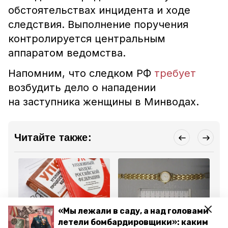
обстоятельствах инцидента и ходе
следствия. Выполнение поручения
контролируется центральным
аппаратом ведомства.
Напомним, что следком РФ
требует
возбудить дело о нападении
на заступника женщины в Минводах.
Читайте также:
«Мы лежали в саду, а над головами
Происшествия
Происшествия
Пр
летели бомбардировщики»: каким
16 июля 2025, 14:18
17 июня 2025, 15:43
16