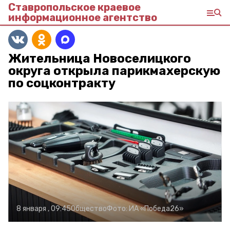
Ставропольское краевое
информационное агентство
Жительница Новоселицкого
округа открыла парикмахерскую
по соцконтракту
8 января , 09:45
Общество
Фото:
ИА «Победа26»