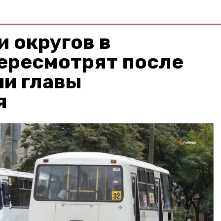
 округов в
ересмотрят после
ии главы
я