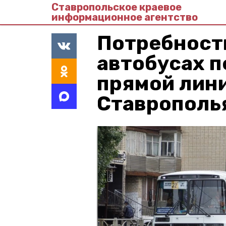
Ставропольское краевое
информационное агентство
Потребности
автобусах п
прямой лин
Ставрополь