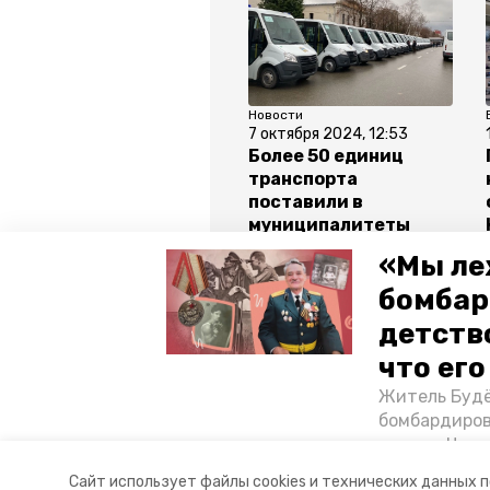
Новости
7 октября 2024, 12:53
Более 50 единиц
транспорта
поставили в
муниципалитеты
Ставрополья
«Мы ле
бомбар
детств
Все новости
что ег
Житель Будё
ставропольский край
транс
бомбардиров
их дом. Чем 
ракетным во
Авторы:
Мария Королёва
Сайт использует файлы cookies и технических данных 