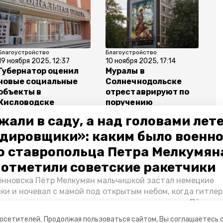
Благоустройство
Благоустройство
19 ноября 2025, 12:37
10 ноября 2025, 17:14
Губернатор оценил
Муралы в
новые социальные
Солнечнодольске
объекты в
отреставрируют по
Кисловодске
поручению
губернатора
жали в саду, а над головами лет
Владимирова
дировщики»: каким было военн
о ставропольца Петра Мелкумяна
о отметили советские ракетчики
нновска Пётр Мелкумян мальчишкой застал немецкие
порт
ки и ночевал с мамой под открытым небом, когда гитле
запомнились эти дни, как выживали после и чем Пётр по
йскам — в новом материале спецпроекта «Победы26» «
посетителей.
Продолжая пользоваться сайтом, Вы соглашаетесь 