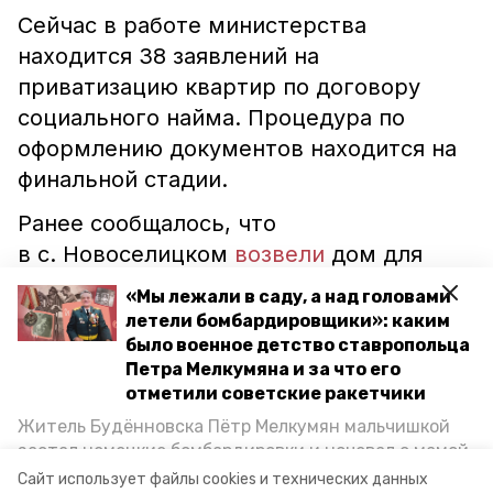
Сейчас в работе министерства
находится 38 заявлений на
приватизацию квартир по договору
социального найма. Процедура по
оформлению документов находится на
финальной стадии.
Ранее сообщалось, что
в с. Новоселицком
возвели
дом для
детей-сирот. Часть финансирования
«Мы лежали в саду, а над головами
на эти цели поступила из краевого
летели бомбардировщики»: каким
бюджета.
было военное детство ставропольца
Петра Мелкумяна и за что его
отметили советские ракетчики
ставропольский край
владимир владимиров
Житель Будённовска Пётр Мелкумян мальчишкой
застал немецкие бомбардировки и ночевал с мамой
дети-сироты
приватизация квартир
под открытым небом, когда гитлеровцы заняли их
Сайт использует файлы cookies и технических данных