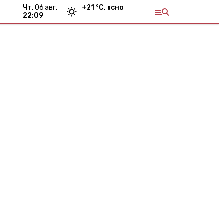
чт, 06 авг.
+
21
°С,
ясно
22:09