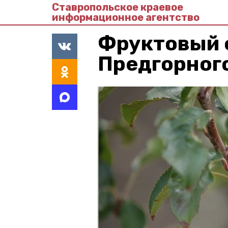
Ставропольское краевое
информационное агентство
Фруктовый 
Предгорного