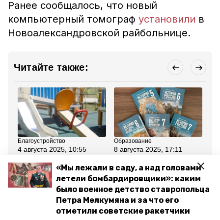
Ранее сообщалось, что новый
компьютерный томограф
установили
в
Новоалександровской райбольнице.
Читайте также:
Благоустройство
Образование
Об
4 августа 2025, 10:55
8 августа 2025, 17:11
29
Детскую площадку
Новые учебники по
Об
возвели в селе
истории получили
за
«Мы лежали в саду, а над головами
Труновского округа
школы Ставрополья
ко
летели бомбардировщики»: каким
со
Ст
было военное детство ставропольца
Петра Мелкумяна и за что его
Все новости
отметили советские ракетчики