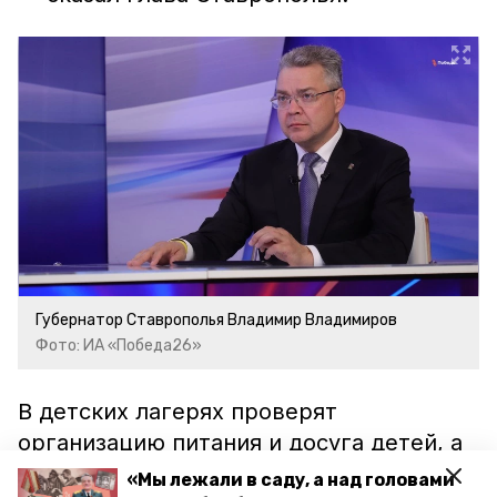
Губернатор Ставрополья Владимир Владимиров
Фото: ИА «Победа26»
В детских лагерях проверят
организацию питания и досуга детей, а
также соблюдение мер безопасности.
«Мы лежали в саду, а над головами