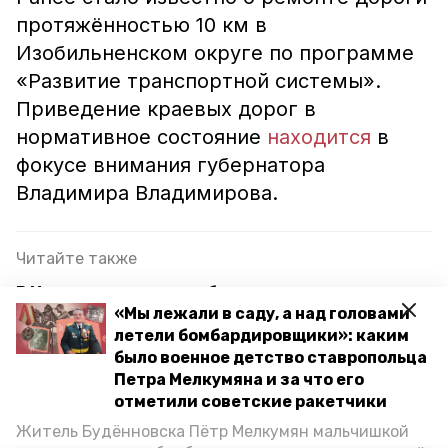
протяжённостью 10 км в
Изобильненском округе по программе
«Развитие транспортной системы».
Приведение краевых дорог в
нормативное состояние
находится
в
фокусе внимания губернатора
Владимира Владимирова.
Читайте также
В Ипатовском округе обустроили новую дорогу к
«Мы лежали в саду, а над головами
образовательному центру
летели бомбардировщики»: каким
Участок дороги протяжённостью 2,4 км
было военное детство ставропольца
отремонтировали на Ставрополье
Петра Мелкумяна и за что его
отметили советские ракетчики
16 дорог отремонтируют на Ставрополье по
Житель Будённовска Пётр Мелкумян мальчишкой
поручению губернатора