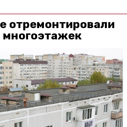
ке отремонтировали
х многоэтажек