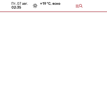
пт, 07 авг.
+
19
°С,
ясно
02:35