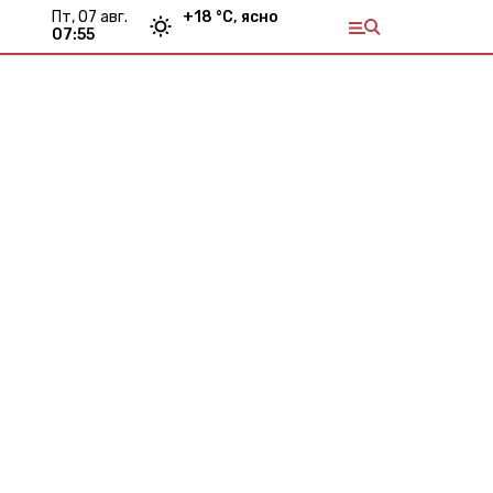
пт, 07 авг.
+
18
°С,
ясно
07:55