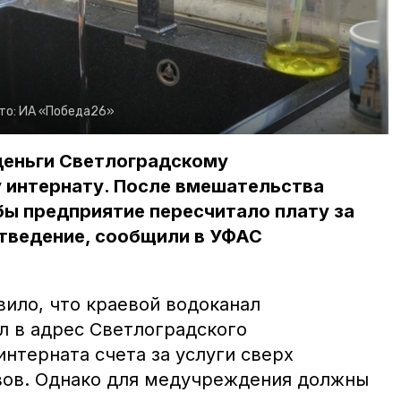
то:
ИА «Победа26»
деньги Светлоградскому
 интернату. После вмешательства
ы предприятие пересчитало плату за
тведение, сообщили в УФАС
вило, что краевой водоканал
л в адрес Светлоградского
нтерната счета за услуги сверх
вов. Однако для медучреждения должны