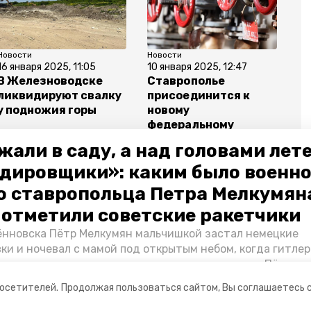
Новости
Новости
16 января 2025, 11:05
10 января 2025, 12:47
В Железноводске
Ставрополье
ликвидируют свалку
присоединится к
у подножия горы
новому
федеральному
проекту в
жали в саду, а над головами лет
коммунальной сфере
дировщики»: каким было военн
о ставропольца Петра Мелкумяна
о отметили советские ракетчики
нновска Пётр Мелкумян мальчишкой застал немецкие
оград
ки и ночевал с мамой под открытым небом, когда гитле
запомнились эти дни, как выживали после и чем Пётр по
йскам — в новом материале спецпроекта «Победы26» «
посетителей.
Продолжая пользоваться сайтом, Вы соглашаетесь 
ой».