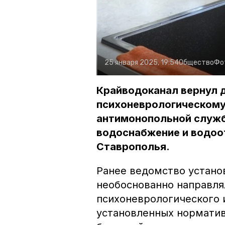
25 января 2025, 19:54
Общество
Фо
Крайводоканал вернул 
психоневрологическому
антимонопольной служб
водоснабжение и водоо
Ставрополья.
Ранее ведомство устано
необоснованно направля
психоневрологического и
установленных нормати