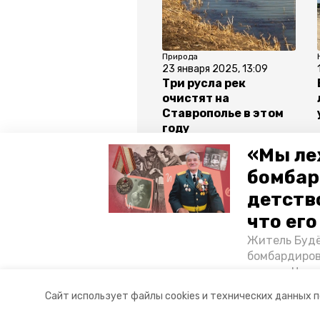
Природа
23 января 2025, 13:09
Три русла рек
очистят на
Ставрополье в этом
году
«Мы ле
бомбар
детств
Все новости
что ег
Житель Будё
фас
водоканал
светл
бомбардиров
их дом. Чем 
ракетным во
Авторы:
Мария Королёва
Сайт использует файлы cookies и технических данных 
Отечественн