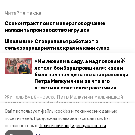
Читайте также:
Соцконтракт помог минераловодчанке
наладить производство игрушек
Школьники Ставрополья работают в
сельхозпредприятиях края на каникулах
Памятные знаки о героях СВО установят на
«Мы лежали в саду, а над головами
фасадах школ Петровского округа
летели бомбардировщики»: каким
было военное детство ставропольца
Дворец культуры ремонтируют в Новопавловске
Петра Мелкумяна и за что его
по поручению губернатора
отметили советские ракетчики
Житель Будённовска Пётр Мелкумян мальчишкой
застал немецкие бомбардировки и ночевал с мамой
губернатор владимир владимиров
под открытым небом, когда гитлеровцы заняли их
Сайт использует файлы cookies и технических данных
дом. Чем запомнились эти дни, как выживали после
посетителей.
Продолжая пользоваться сайтом, Вы
креативные индустрии
пятигорск
и чем Пётр помог ракетным войскам — в новом
соглашаетесь с
Политикой конфиденциальности
материале спецпроекта «Победы26» «Дети