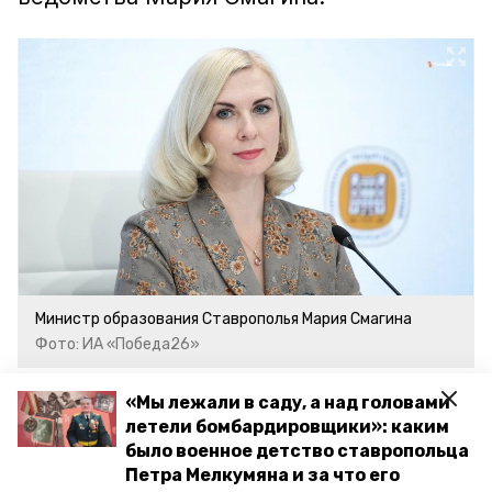
Министр образования Ставрополья Мария Смагина
Фото: ИА «Победа26»
«Мы лежали в саду, а над головами
В прошлом году на Ставрополье также
летели бомбардировщики»: каким
выплатили 20 губернаторских премий,
было военное детство ставропольца
пишет
«Победа26»
. Их размер достигал
Петра Мелкумяна и за что его