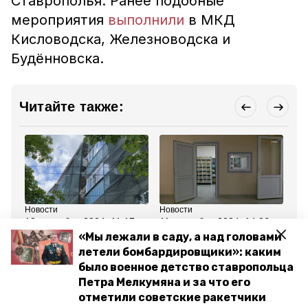
Ставрополья. Ранее подобные
мероприятия
выполнили
в МКД
Кисловодска, Железноводска и
Будённовска.
Читайте также:
Новости
Новости
Но
18 сентября 2024, 11:17
11 сентября 2024, 14:06
22
Капремонт 155 МКД
Капремонт амбулатории
Гу
«Мы лежали в саду, а над головами
прошёл на Ставрополье
завершили в селе
по
летели бомбардировщики»: каким
Русском
от
на
было военное детство ставропольца
Петра Мелкумяна и за что его
Все новости
отметили советские ракетчики