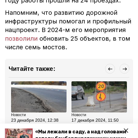
году работы прошли на 24 проездах.
Напомним, что развитию дорожной
инфраструктуры помогал и профильный
нацпроект. В 2024-м его мероприятия
позволили
обновить 25 объектов, в том
числе семь мостов.
Читайте также:
Новости
Новости
Но
23 декабря 2024, 12:38
17 декабря 2024, 11:50
11
Топ обновлённых по
Глава Ставрополья
До
нацпроекту дорог
поручил
об
«Мы лежали в саду, а над головами
составили на
отремонтировать
уч