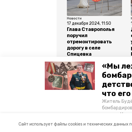
Новости
17 декабря 2024, 11:50
Глава Ставрополья
поручил
отремонтировать
дорогу в селе
Спицевка
«Мы ле
Все новости
бомбар
детств
ставропольский край
влади
что ег
Житель Будё
нацпроект
бомбардиров
их дом. Чем 
ракетным во
Авторы:
Анастасия Колмыкова
Сайт использует файлы cookies и технических данных 
Отечественн