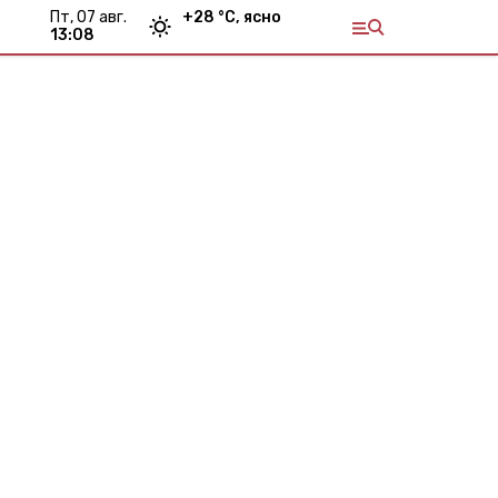
пт, 07 авг.
+
28
°С,
ясно
13:09