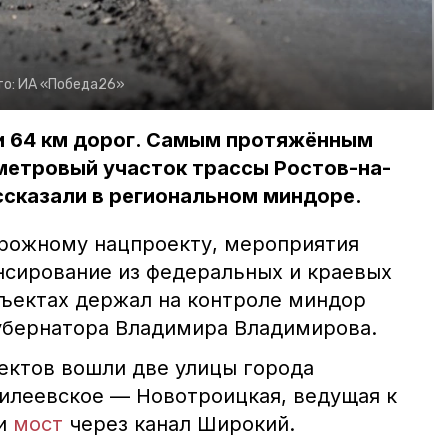
то:
ИА «Победа26»
и 64 км дорог. Самым протяжённым
метровый участок трассы Ростов-на-
ссказали в региональном миндоре.
рожному нацпроекту, мероприятия
нсирование из федеральных и краевых
бъектах держал на контроле миндор
убернатора Владимира Владимирова.
ъектов вошли две улицы города
гилеевское — Новотроицкая, ведущая к
 и
мост
через канал Широкий.