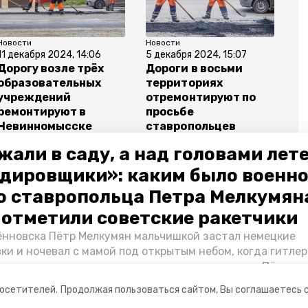
Новости
Новости
11 декабря 2024, 14:06
5 декабря 2024, 15:07
Дорогу возле трёх
Дороги в восьми
образовательных
территориях
учреждений
отремонтируют по
ремонтируют в
просьбе
Невинномысске
ставропольцев
жали в саду, а над головами лет
дировщики»: каким было военн
о ставропольца Петра Мелкумяна
мир владимиров
ремонт дорог
миндор ск
о отметили советские ракетчики
нновска Пётр Мелкумян мальчишкой застал немецкие
ки и ночевал с мамой под открытым небом, когда гитле
запомнились эти дни, как выживали после и чем Пётр по
йскам — в новом материале спецпроекта «Победы26» «
посетителей.
Продолжая пользоваться сайтом, Вы соглашаетесь 
ой».