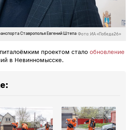
ранспорта Ставрополья Евгений Штепа
Фото: ИА «Победа26»
апиталоёмким проектом стало
обновление
ний в Невинномысске.
е: