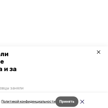
ели
ое
 и за
ровцы заняли
мог
Дети Великой
Лента новостей
с
Политикой конфиденциальности
Принять