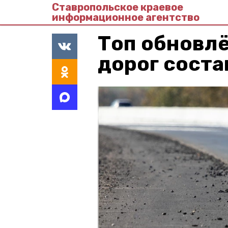
Ставропольское краевое
информационное агентство
Топ обновл
дорог соста