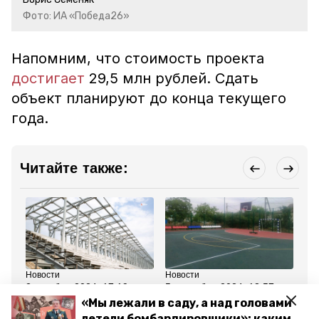
Фото: ИА «Победа26»
Напомним, что стоимость проекта
достигает
29,5 млн рублей. Сдать
объект планируют до конца текущего
года.
Читайте также:
Новости
Новости
Но
2 октября 2024, 17:19
5 сентября 2024, 13:57
22
Более 70 спортивных
Спортивную площадку
Гу
«Мы лежали в саду, а над головами
объектов открыли за
благодаря госпрограмме
по
летели бомбардировщики»: каким