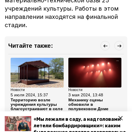
материально-технической базы 25
учреждений культуры. Работы в этом
направлении находятся на финальной
стадии.
Читайте также:
Новости
Новости
Но
5 июля 2024, 15:37
3 мая 2024, 13:48
26
Территорию возле
Механику сцены
На
учреждения культуры
обновили в
ст
благоустраивают в селе
полувековом Доме
по
Куршава
культуры села
Ст
Спасского
гу
«Мы лежали в саду, а над головами
летели бомбардировщики»: каким
Все новости