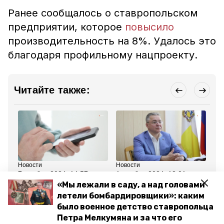
Ранее сообщалось о ставропольском
предприятии, которое
повысило
производительность на 8%. Удалось это
благодаря профильному нацпроекту.
Читайте также:
Новости
Новости
Но
7 ноября 2024, 14:57
1 ноября 2024, 13:01
10
Новый портал для
Губернатор
Пр
«Мы лежали в саду, а над головами
инвесторов запустили
Ставрополья: Контроль
пр
летели бомбардировщики»: каким
на Ставрополье по
мяса должен быть на
Ст
поручению губернатора
высоте
по
было военное детство ставропольца
Петра Мелкумяна и за что его