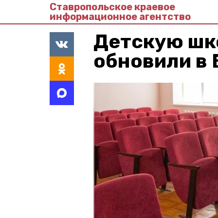
Ставропольское краевое
информационное агентство
Детскую шк
обновили в