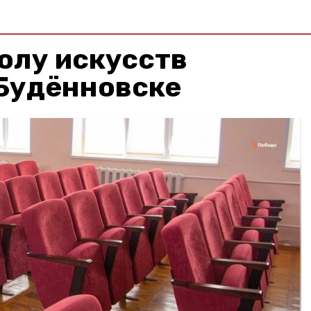
олу искусств
 Будённовске