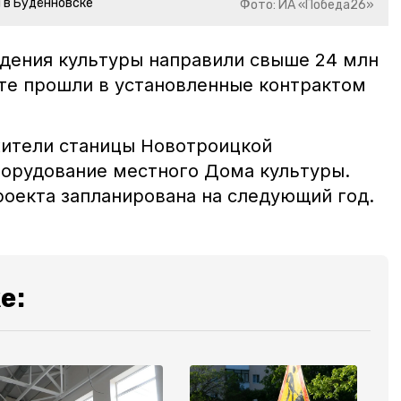
 в Будённовске
Фото: ИА «Победа26»
дения культуры направили свыше 24 млн
кте прошли в установленные контрактом
жители станицы Новотроицкой
орудование местного Дома культуры.
роекта запланирована на следующий год.
е: