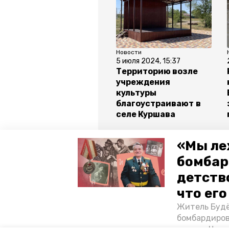
Новости
5 июля 2024, 15:37
Территорию возле
учреждения
культуры
благоустраивают в
селе Куршава
«Мы ле
Все новости
бомбар
детств
ставропольский край
влади
что ег
Житель Будё
минкульт ск
бомбардиров