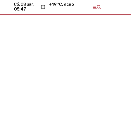
сб, 08 авг.
+
19
°С,
ясно
05:47