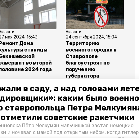
Новости
Новости
27 мая 2024, 15:43
24 сентября 2024, 15:04
Ремонт Дома
Территорию
культуры станицы
военного городка в
Бекешевской
Ставрополе
завершат во второй
благоустроят по
половине 2024 года
поручению
губернатора
жали в саду, а над головами лет
дировщики»: каким было военн
о ставропольца Петра Мелкумяна
мир владимиров
капремонт
дом культуры
о отметили советские ракетчики
нновска Пётр Мелкумян мальчишкой застал немецкие
ки и ночевал с мамой под открытым небом, когда гитле