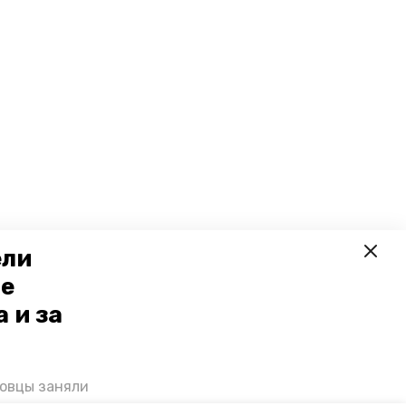
ели
ое
 и за
ровцы заняли