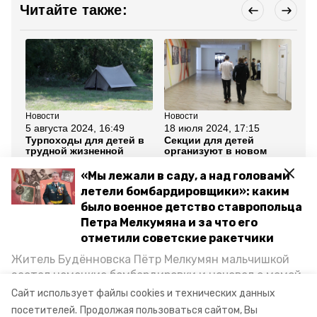
Читайте также:
Новости
Новости
Но
5 августа 2024, 16:49
18 июля 2024, 17:15
24
Турпоходы для детей в
Секции для детей
Те
трудной жизненной
организуют в новом
го
ситуации проводят в
культурном центре
бл
Изобильненском округе
Кисловодска
по
«Мы лежали в саду, а над головами
летели бомбардировщики»: каким
Все новости
было военное детство ставропольца
Петра Мелкумяна и за что его
отметили советские ракетчики
ставропольский край
владимир владимиров
Житель Будённовска Пётр Мелкумян мальчишкой
застал немецкие бомбардировки и ночевал с мамой
новогодние подарки
младшеклассники
под открытым небом, когда гитлеровцы заняли их
Сайт использует файлы cookies и технических данных
дом. Чем запомнились эти дни, как выживали после
посетителей.
Продолжая пользоваться сайтом, Вы
минобр ск