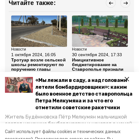
Читайте также:
Новости
Новости
Но
1 октября 2024, 16:05
30 сентября 2024, 17:33
28
Тротуар возле сельской
Инициативное
Пр
школы ремонтируют по
бюджетирование на
ид
поручению главы
Ставрополье признали
Ставрополья
одной из лучших
практик в России
«Мы лежали в саду, а над головами
летели бомбардировщики»: каким
Все новости
было военное детство ставропольца
Петра Мелкумяна и за что его
отметили советские ракетчики
ставропольский край
владимир владимиров
Житель Будённовска Пётр Мелкумян мальчишкой
застал немецкие бомбардировки и ночевал с мамой
общественный транспорт
миндор ск
под открытым небом, когда гитлеровцы заняли их
Сайт использует файлы cookies и технических данных
дом. Чем запомнились эти дни, как выживали после