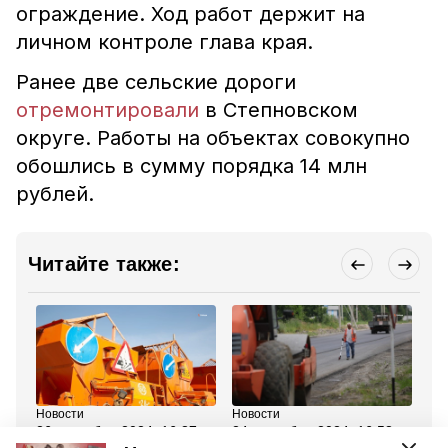
ограждение. Ход работ держит на
личном контроле глава края.
Ранее две сельские дороги
отремонтировали
в Степновском
округе. Работы на объектах совокупно
обошлись в сумму порядка 14 млн
рублей.
Читайте также:
Новости
Новости
Но
26 сентября 2024, 16:37
24 сентября 2024, 16:53
27