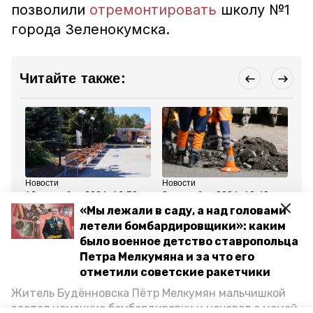
позволили
отремонтировать
школу №1
города Зеленокумска.
Читайте также:
Новости
Новости
Но
16 сентября 2024, 16:59
8 сентября 2024, 10:49
24
Территорию у школы
Дороги к двум школам
Те
«Мы лежали в саду, а над головами
благоустроили в
отремонтируют в
го
летели бомбардировщики»: каким
ставропольском селе
Благодарненском округе
бл
по
было военное детство ставропольца
Петра Мелкумяна и за что его
Все новости
отметили советские ракетчики
Житель Будённовска Пётр Мелкумян мальчишкой
застал немецкие бомбардировки и ночевал с мамой