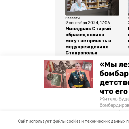
Новости
9 сентября 2024, 17:06
Минздрав: Старый
образец полиса
могут не принять в
медучреждениях
Ставрополья
«Мы ле
Все новости
бомбар
детств
ставропольский край
влади
что ег
Житель Будё
минздрав ск
бомбардиров
их дом. Чем 
ракетным во
Авторы:
Анастасия Колмыкова
Сайт использует файлы cookies и технических данных 
Отечественн