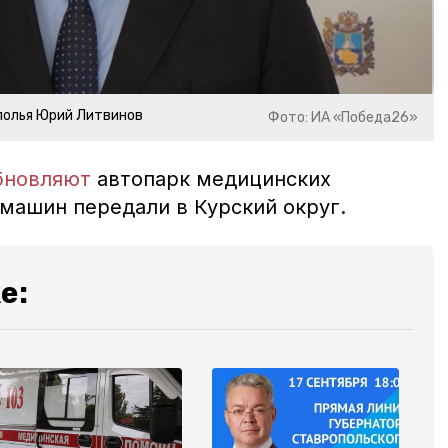
полья Юрий Литвинов
Фото: ИА «Победа26»
бновляют
автопарк медицинских
 машин передали в Курский округ.
е: