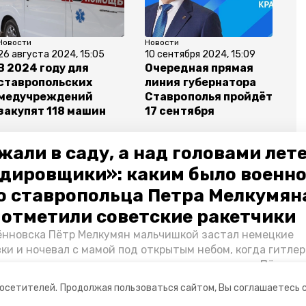
Новости
Новости
26 августа 2024, 15:05
10 сентября 2024, 15:09
В 2024 году для
Очередная прямая
ставропольских
линия губернатора
медучреждений
Ставрополья пройдёт
закупят 118 машин
17 сентября
жали в саду, а над головами лет
дировщики»: каким было военн
о ставропольца Петра Мелкумяна
мир владимиров
капремонт амбулатория
о отметили советские ракетчики
нновска Пётр Мелкумян мальчишкой застал немецкие
ки и ночевал с мамой под открытым небом, когда гитле
запомнились эти дни, как выживали после и чем Пётр по
йскам — в новом материале спецпроекта «Победы26» «
посетителей.
Продолжая пользоваться сайтом, Вы соглашаетесь 
ой».