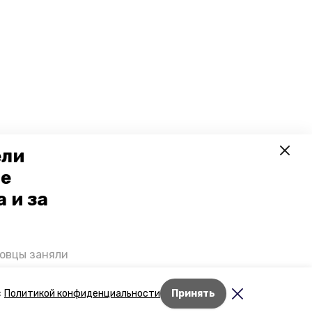
ели
ое
 и за
ровцы заняли
мог
Дети Великой
Лента новостей
с
Политикой конфиденциальности
Принять