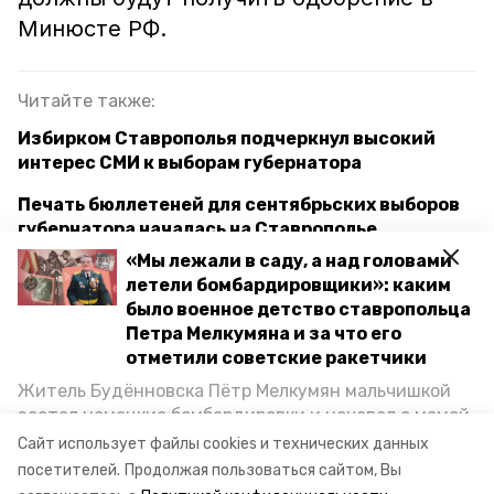
Минюсте РФ.
Читайте также:
Избирком Ставрополья подчеркнул высокий
интерес СМИ к выборам губернатора
Печать бюллетеней для сентябрьских выборов
губернатора началась на Ставрополье
«Мы лежали в саду, а над головами
Более 16 тыс. человек обеспечат безопасность
летели бомбардировщики»: каким
на выборах главы Ставрополья
было военное детство ставропольца
Петра Мелкумяна и за что его
отметили советские ракетчики
выборы губернатора 2024
Житель Будённовска Пётр Мелкумян мальчишкой
застал немецкие бомбардировки и ночевал с мамой
избирательная комиссия ставрополья
под открытым небом, когда гитлеровцы заняли их
Сайт использует файлы cookies и технических данных
дом. Чем запомнились эти дни, как выживали после
посетителей.
Продолжая пользоваться сайтом, Вы
электроснабжение
и чем Пётр помог ракетным войскам — в новом