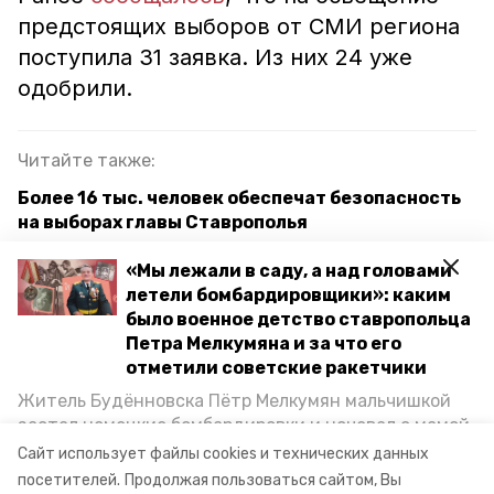
предстоящих выборов от СМИ региона
поступила 31 заявка. Из них 24 уже
одобрили.
Читайте также:
Более 16 тыс. человек обеспечат безопасность
на выборах главы Ставрополья
Глава Ставрополья обсудил вопросы
«Мы лежали в саду, а над головами
реконструкции в сфере водоснабжения
летели бомбардировщики»: каким
было военное детство ставропольца
Четыре «Точки роста» откроют в
Петра Мелкумяна и за что его
Новоалександровском округе
отметили советские ракетчики
Житель Будённовска Пётр Мелкумян мальчишкой
застал немецкие бомбардировки и ночевал с мамой
выборы губернатора ставропольского края
под открытым небом, когда гитлеровцы заняли их
Сайт использует файлы cookies и технических данных
дом. Чем запомнились эти дни, как выживали после
посетителей.
Продолжая пользоваться сайтом, Вы
избирком